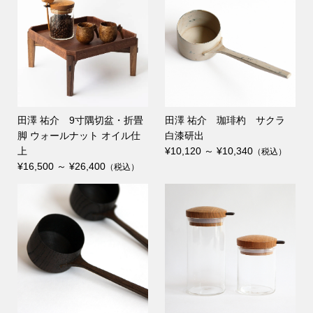
田澤 祐介 9寸隅切盆・折畳
田澤 祐介 珈琲杓 サクラ
脚 ウォールナット オイル仕
白漆研出
上
¥10,120 ～ ¥10,340
（税込）
¥16,500 ～ ¥26,400
（税込）