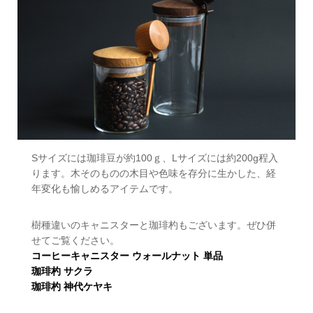
Sサイズには珈琲豆が約100ｇ、Lサイズには約200g程入
ります。木そのものの木目や色味を存分に生かした、経
年変化も愉しめるアイテムです。
樹種違いのキャニスターと珈琲杓もございます。ぜひ併
せてご覧ください。
コーヒーキャニスター ウォールナット 単品
珈琲杓 サクラ
珈琲杓 神代ケヤキ