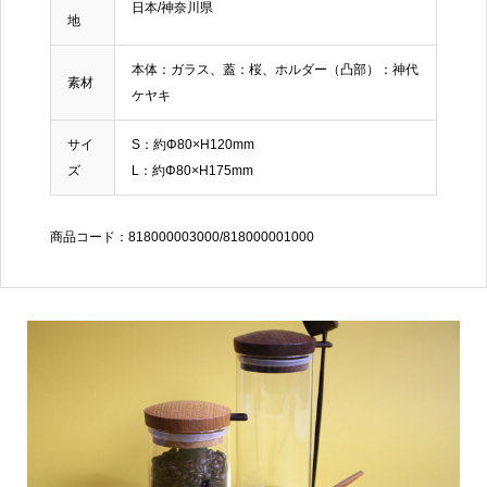
日本/神奈川県
地
本体：ガラス、蓋：桜、ホルダー（凸部）：神代
素材
ケヤキ
サイ
S：約Φ80×H120mm
ズ
L：約Φ80×H175mm
商品コード：818000003000/818000001000