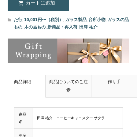
た行
10,001円〜（税別）
ガラス製品
台所小物
ガラスの品
,
,
,
,
もの
木の品もの
新商品・再入荷
田澤 祐介
,
,
,
商品詳細
商品についてのご注
作り手
意
商品
田澤 祐介 コーヒーキャニスター サクラ
名
生産