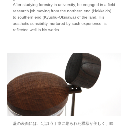
After studying forestry in university, he engaged in a field
research job moving from the northern end (Hokkaido)
to southern end (Kyushu-Okinawa) of the land. His
aesthetic sensibility, nurtured by such experience, is
reflected well in his works.
蓋の表面には、1点1点丁寧に彫られた模様が美しく、味