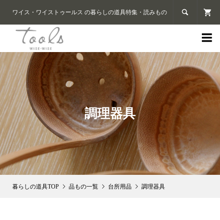

ワイス・ワイストゥールス の暮らしの道具特集・読みもの

調理器具
品もの一覧
台所用品
調理器具