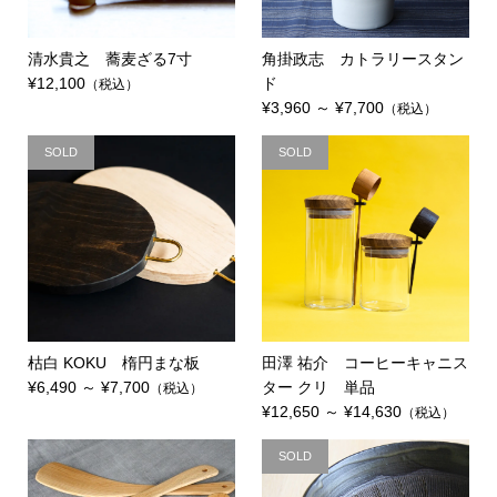
清水貴之 蕎麦ざる7寸
角掛政志 カトラリースタン
¥12,100
ド
（税込）
¥3,960 ～ ¥7,700
（税込）
SOLD
SOLD
枯白 KOKU 楕円まな板
田澤 祐介 コーヒーキャニス
¥6,490 ～ ¥7,700
ター クリ 単品
（税込）
¥12,650 ～ ¥14,630
（税込）
SOLD