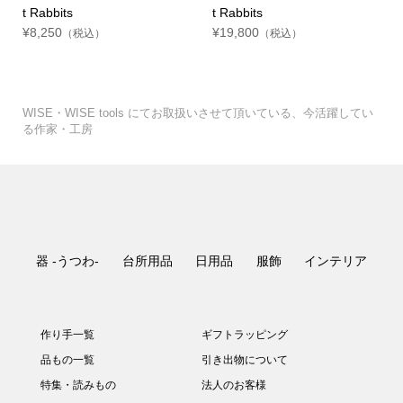
t Rabbits
t Rabbits
¥8,250
¥19,800
（税込）
（税込）
WISE・WISE tools にてお取扱いさせて頂いている、今活躍してい
る作家・工房
器 -うつわ-
台所用品
日用品
服飾
インテリア
作り手一覧
ギフトラッピング
品もの一覧
引き出物について
特集・読みもの
法人のお客様