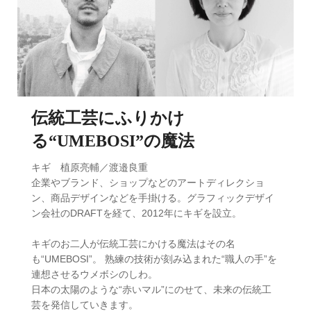
伝統工芸にふりかけ
る“UMEBOSI”の魔法
キギ 植原亮輔／渡邉良重
企業やブランド、ショップなどのアートディレクショ
ン、商品デザインなどを手掛ける。グラフィックデザイ
ン会社のDRAFTを経て、2012年にキギを設立。
キギのお二人が伝統工芸にかける魔法はその名
も“UMEBOSI”。 熟練の技術が刻み込まれた“職人の手”を
連想させるウメボシのしわ。
日本の太陽のような“赤いマル”にのせて、未来の伝統工
芸を発信していきます。