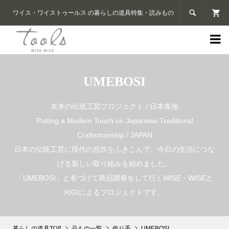

ワイス・ワイストゥールス の暮らしの道具特集・読みもの

UMEBOSI
未来の伝統工芸プロジェクト / 日本各地
Putting a Modern Touch on Japanese Traditional
Craftsmanship / JAPAN
日本の伝統工芸に現代の息吹をふきこんで、今日の生活につな
げる新しい取り組みを始めました。
「UMEBOSI」と名づけて商品開発をして行くWISE・WISEと
KIGIによるプロジェクトです。
品もの一覧
作り手
UMEBOSI