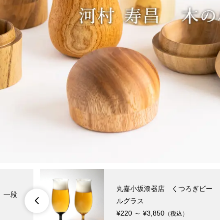
丸嘉小坂漆器店 くつろぎビー
 一段
ルグラス

¥220 ～ ¥3,850
（税込）