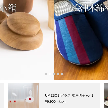
1
2
3
4
5
UMEBOSIグラス 江戸切子 vol.1
¥9,900
（税込）