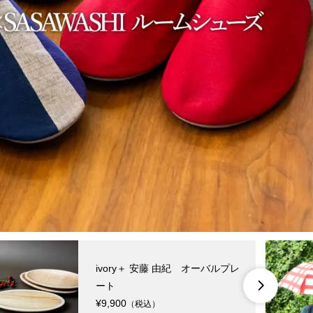
ivory＋ 安藤 由紀 オーバルプレ
ート

¥9,900
（税込）