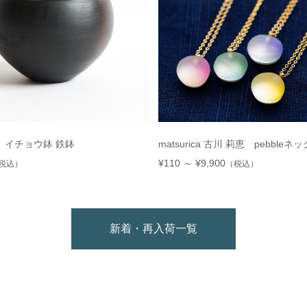
 イチョウ鉢 鉄鉢
matsurica 古川 莉恵 pebbleネ
¥110 ～ ¥9,900
税込）
（税込）
新着・再入荷一覧