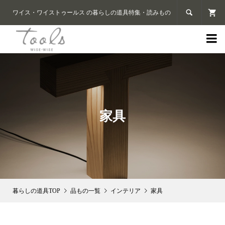

ワイス・ワイストゥールス の暮らしの道具特集・読みもの

家具
品もの一覧
インテリア
家具