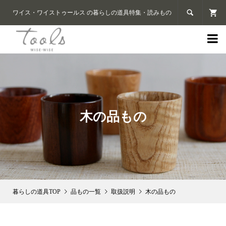

ワイス・ワイストゥールス の暮らしの道具特集・読みもの

木の品もの
品もの一覧
取扱説明
木の品もの