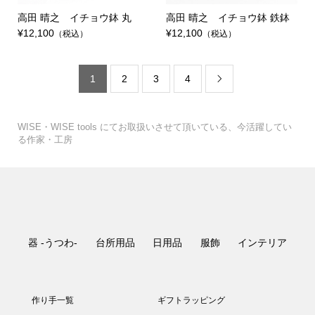
高田 晴之 イチョウ鉢 丸
高田 晴之 イチョウ鉢 鉄鉢
¥12,100
¥12,100
（税込）
（税込）
1
2
3
4

WISE・WISE tools にてお取扱いさせて頂いている、今活躍してい
る作家・工房
器 -うつわ-
台所用品
日用品
服飾
インテリア
作り手一覧
ギフトラッピング