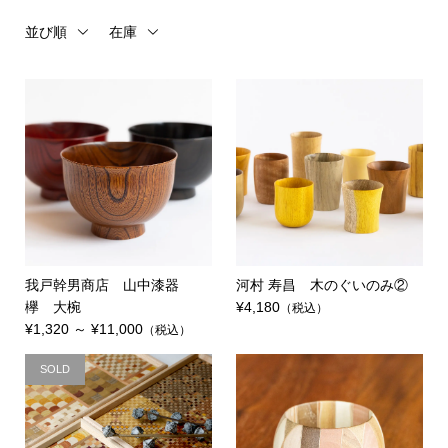
並び順
在庫
我戸幹男商店 山中漆器
河村 寿昌 木のぐいのみ②
欅 大椀
¥4,180
（税込）
¥1,320 ～ ¥11,000
（税込）
SOLD