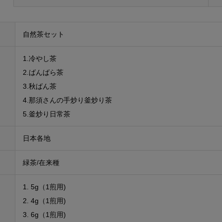
自然茶セット
1.冷やし茶
2.ばんばら茶
3.秋ばん茶
4.那須さんの手炒り釜炒り茶
5.釜炒り日常茶
日本各地
緑茶/在来種
1. 5g（1煎用)
2. 4g（1煎用)
3. 6g（1煎用)