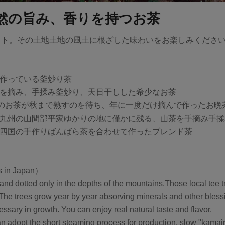
然の旨み、香りを持つお茶
ット。その土地土地の風土に根ざした味わいをお楽しみくださ
で作っている釜炒り茶
お茶を摘み、手揉み釜炒り、天日干しした希少なお茶
来種のお茶が秋まで熟すのを待ち、年に一度だけ摘んで作ったお
る、九州の山間部平家ゆかりの地に僅かに残る、山茶を手摘み手
茶に四国の手作りばんばら茶を合わせて作ったブレンド茶
ns in Japan）
and dotted only in the depths of the mountains.Those local tee t
The trees grow year by year absorving minerals and other blessi
ecessary in growth. You can enjoy real natural taste and flavor.
 adopt the short steaming process for production, slow "kamairi 