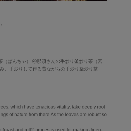
い。
晩茶（ばんちゃ） ④那須さんの手炒り釜炒り茶（宮
揉み、手炒りして作る昔ながらの手炒り釜炒り茶
rees, which have tenacious vitality, take deeply root
ngs of nature from there.As the leaves are robust so
(roast and roll)" proces is used for making Jinen-