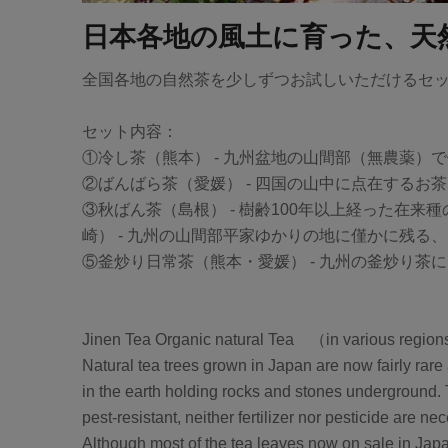
日本各地の風土に育った、天
全国各地の自然茶を少しずつお試しいただけるセ
セット内容：
①冷し茶（熊本） - 九州盆地の山間部（無農薬）
②ばんばら茶（愛媛） - 四国の山中に点在する
③秋ばん茶（島根） - 樹齢100年以上経った在
崎） - 九州の山間部平家ゆかりの地に僅かに残
⑤釜炒り日常茶（熊本・愛媛） - 九州の釜炒り
Jinen Tea Organic natural Tea （in various regio
Natural tea trees grown in Japan are now fairly rare 
in the earth holding rocks and stones underground. 
pest-resistant, neither fertilizer nor pesticide are n
Although most of the tea leaves now on sale in Japan