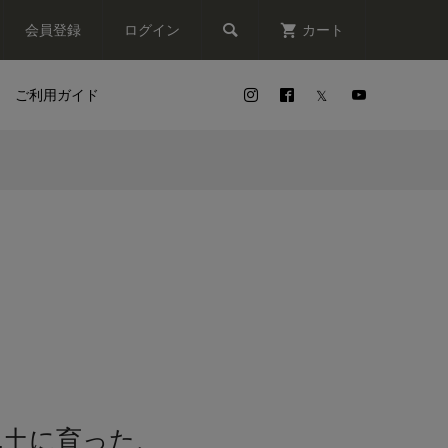

会員登録
ログイン
カート
ご利用ガイド
ト
風土に育った、