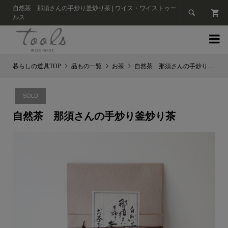
自然茶 那須さんの手炒り釜炒り茶 | ワイス・ワイストゥー

ルス

品もの一覧
お茶
自然茶 那須さんの手炒り釜炒り茶
SOLD
自然茶 那須さんの手炒り釜炒り茶