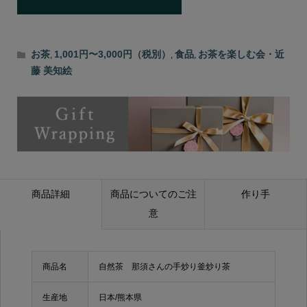
お茶
1,001円〜3,000円（税別）
食品
お茶を楽しむ会・近
,
,
,
藤 美知絵
商品詳細
商品についてのご注
作り手
意
商品名
自然茶 那須さんの手炒り釜炒り茶
生産地
日本/熊本県