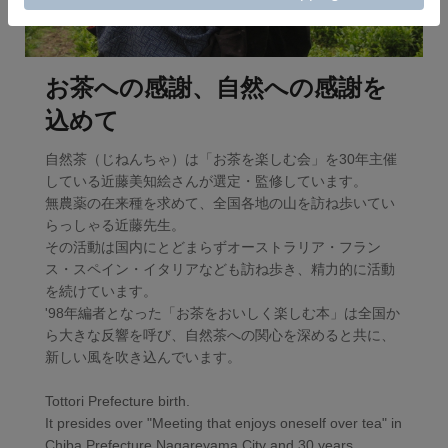
お茶への感謝、自然への感謝を
込めて
自然茶（じねんちゃ）は「お茶を楽しむ会」を30年主催
している近藤美知絵さんが選定・監修しています。
無農薬の在来種を求めて、全国各地の山を訪ね歩いてい
らっしゃる近藤先生。
その活動は国内にとどまらずオーストラリア・フラン
ス・スペイン・イタリアなども訪ね歩き、精力的に活動
を続けています。
'98年編者となった「お茶をおいしく楽しむ本」は全国か
ら大きな反響を呼び、自然茶への関心を深めると共に、
新しい風を吹き込んでいます。
Tottori Prefecture birth.
It presides over "Meeting that enjoys oneself over tea" in
Chiba Prefecture Nagareyama City and 30 years.