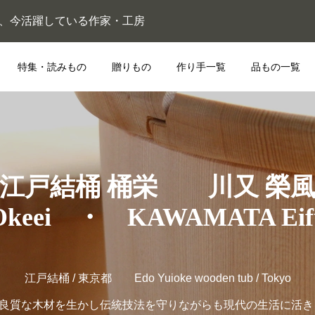
ている、今活躍している作家・工房
特集・読みもの
贈りもの
作り手一覧
品もの一覧
江戸結桶 桶栄 川又 榮
Okeei ・ KAWAMATA Eif
江戸結桶 / 東京都 Edo Yuioke wooden tub / Tokyo
は良質な木材を生かし伝統技法を守りながらも現代の生活に活