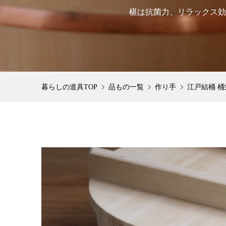
椹は抗菌力、リラックス効
品もの一覧
作り手
江戸結桶 桶