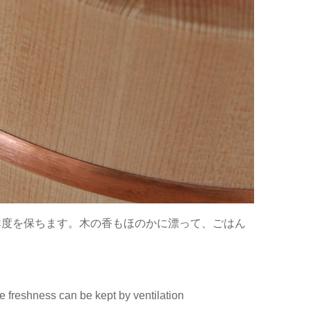
鮮度を保ちます。木の香もほのかに漂って、ごはん
he freshness can be kept by ventilation