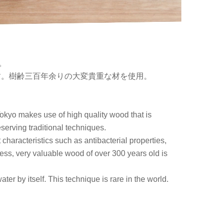
。
す。樹齢三百年余りの大変貴重な材を使用。
okyo makes use of high quality wood that is
erving traditional techniques.
haracteristics such as antibacterial properties,
ess, very valuable wood of over 300 years old is
ter by itself. This technique is rare in the world.