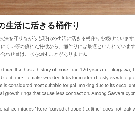
の生活に活きる桶作り
統技法を守りながらも現代の生活に活きる桶作りを続けています
きにくい等の優れた特徴から、桶作りには最適といわれていま
の合わせ目は、水を漏すことがありません。
rer, that has a history of more than 120 years in Fukagawa, T
 continues to make wooden tubs for modern lifestyles while pres
 considered most suitable for pail making due to its excellent c
nual growth rings that cause less contraction. Among Sawara cypr
tional techniques "Kure (curved chopper) cutting" does not leak wa