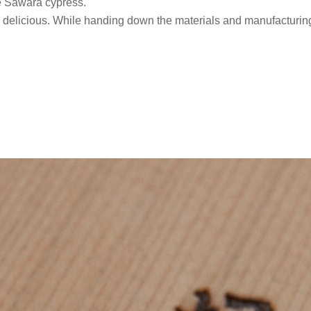
he Sawara cypress.
ry delicious. While handing down the materials and manufacturin