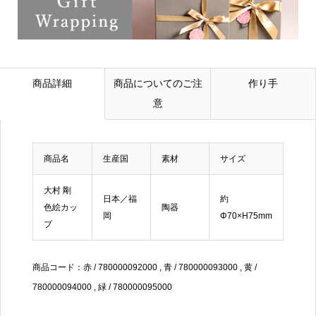
商品詳細
商品についてのご注
作り手
意
商品名
生産国
素材
サイズ
大村 剛
日本／福
約
色絵カッ
陶器
岡
Φ70×H75mm
プ
商品コード：赤 / 780000092000 , 青 / 780000093000 , 黄 /
780000094000 , 緑 / 780000095000