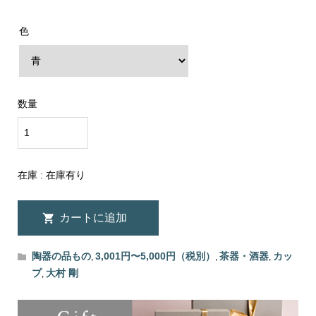
色
数量
在庫 :
在庫有り
陶器の品もの
3,001円〜5,000円（税別）
茶器・酒器
カッ
,
,
,
プ
大村 剛
,