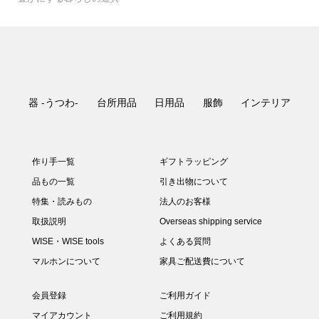
織 Lost Rabbits
器 欅 汁椀
自然茶セット
本まねき猫屋 犬張り子
自然茶 ばんばら茶
り釜炒り茶
m
自然茶 釜炒り日常茶
と
リー
尺
大沢 拓也 mirage
富井 貴志 タイル皿
り鉢
がね
工房あお へら
中
tools オリジナル –
S
E・WISE tools オリジ...
スホルダー
M
Paisano 三つ折り財布
ャニスター クリ 単品
プ・雲コップ
柿野茜 未草 菓子皿
柿野茜 節分草
ンカトラリー
ー
olors Silver
ップ
クラ 白漆研出
研出
大家 具子 yasou
清水貴之 みかんかご
いのみ
間鍋 竹士 飯碗 線刻
間鍋 竹士 さんま皿
sonor ZUTA M
ug White
子 vol.1
三瓶 祐治 緊那羅
プ HY-201
プレート
大村 剛 色絵カップ
スタンド 黒釉
誠美堂 兜 神泉作 特小
ー・サーバースプーン
傘 （折り畳み）
み）
織 Lost Rabbits
山中漆器 茶托
子 vol.2
ワインクーラー
自然茶 秋ばん茶
ローセット
金白
かほり 紅茶
清井純一 しぶ花器
金白
セット 吉祥紋様
アウッドトレー
e）
猪口
E・WISE tools オリジ...
ぎビールグラス
り
清井 純一 焼酎グラス
ISE・WISE tools オリ...
PAN
スチェーン
Paisano 靴べら
目
清水貴之 ワインかご
生島明水 マドラー
柿野茜 灯点し頃
柿野茜 蛍袋
どうぶつ
空間鋳造 鉄瓶 Egg 黒
olors MB
プレート
クラ 拭漆
わ カフェオレボウル
ルボックス 真鍮籐巻
板
ター 5枚セット
間鍋 竹士 丼 線刻
角壺03
Copper Mug
ug Black
なし
プ HY-101
プ HY-301
高橋里美 徳利
プ
ビール 爽々
ーン・デザートフォーク
ン・パスタフォーク
晴雨兼用傘
タンド
¥19,800
¥1,100 ～ ¥6,600
¥1,500
¥3,960
¥1,296 ～ ¥1,728
¥1,620
¥880
¥1,296
¥1,620
¥385 ～ ¥3,630
¥18,150
¥217,800
¥17,600
¥3,300 ～ ¥7,150
¥20,900
¥1,980 ～ ¥2,200
¥313,500
¥9,900 ～ ¥13,750
¥3,300
¥20,900
¥14,300 ～ ¥17,600
¥19,800 ～ ¥26,400
¥30,800
¥12,650 ～ ¥14,630
¥990 ～ ¥10,560
¥30,800
¥17,600
¥4,950
¥4,620 ～ ¥5,830
¥5,060 ～ ¥9,020
¥2,310 ～ ¥3,080
¥10,120 ～ ¥10,340
¥16,500 ～ ¥19,470
¥7,150
¥10,890
¥4,620
¥4,950
¥5,280
¥19,800
¥3,080 ～ ¥3,960
¥9,900
¥0
¥112,200
¥4,950 ～ ¥8,800
¥990 ～ ¥4,290
¥3,960 ～ ¥7,700
¥60,500
¥4,950 ～ ¥5,940
¥19,800
¥18,700
¥8,250
¥605 ～ ¥2,420
¥9,900 ～ ¥11,000
¥77,000
¥1,512
¥5,500
¥21,450
¥1,728
¥8,800 ～ ¥11,000
¥12,210 ～ ¥18,480
¥7,700
¥12,100 ～ ¥14,300
¥4,730 ～ ¥4,950
¥4,400 ～ ¥7,700
¥5,940 ～ ¥6,930
¥220 ～ ¥3,850
¥33,000 ～ ¥38,500
¥3,300 ～ ¥3,850
¥20,900
¥14,300
¥16,500
¥6,050
¥18,700
¥11,220
¥2,420
¥88,000
¥23,100
¥28,600
¥22,000 ～ ¥30,800
¥6,050 ～ ¥11,880
¥3,080 ～ ¥8,800
¥8,800 ～ ¥9,020
¥6,050
¥59,400
¥6,490 ～ ¥7,700
¥11,000
¥8,800
¥35,200 ～ ¥41,800
¥6,820 ～ ¥8,250
¥3,080 ～ ¥3,960
¥66,000
¥114,400
¥127,600
¥5,500
¥5,500
¥15,950
¥2,640
¥3,960
¥18,700
¥3,960 ～ ¥7,700
（税込）
（税込）
（税込）
（税込）
（税込）
（税込）
（税込）
（税込）
（税込）
（税込）
（税込）
（税込）
（税込）
（税込）
（税込）
（税込）
（税込）
（税込）
（税込）
（税込）
（税込）
（税込）
（税込）
（税込）
（税込）
（税込）
（税込）
（税込）
（税込）
（税込）
（税込）
（税込）
（税込）
（税込）
（税込）
（税込）
（税込）
（税込）
（税込）
（税込）
（税込）
（税込）
（税込）
（税込）
（税込）
（税込）
（税込）
（税込）
（税込）
（税込）
（税込）
（税込）
（税込）
（税込）
（税込）
（税込）
（税込）
（税込）
（税込）
（税込）
（税込）
（税込）
（税込）
（税込）
（税込）
（税込）
（税込）
（税込）
（税込）
（税込）
（税込）
（税込）
（税込）
（税込）
（税込）
（税込）
（税込）
（税込）
（税込）
（税込）
（税込）
（税込）
（税込）
（税込）
（税込）
（税込）
（税込）
（税込）
（税込）
（税込）
（税込）
（税込）
（税込）
（税込）
（税込）
（税込）
（税込）
（税込）
（税込）
（税込）
器 -うつわ-
台所用品
日用品
服飾
インテリア
作り手一覧
ギフトラッピング
品もの一覧
引き出物について
特集・読みもの
法人のお客様
取扱説明
Overseas shipping service
WISE・WISE tools
よくある質問
マルホンについて
家具ご配送費について
会員登録
ご利用ガイド
マイアカウント
ご利用規約