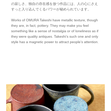
の寂しさ、独自の存在感を放つ作品には、人の心にさえ
すっと入り込んでくるパワーが秘められています。
Works of OMURA Takeshi have metallic texture, though
they are, in fact, pottery. They may make you feel
something like a sense of nostalgia or of loneliness as if
they were quality antiques. Takeshi’s such one and only
style has a magnetic power to attract people’s attention.