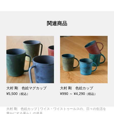
関連商品
大村 剛 色絵マグカップ
大村 剛 色絵カップ
¥5,500
¥990 ～ ¥4,290
（税込）
（税込）
丸嘉小坂漆器店 たおや
会津木綿×みずとりの下
TATTE by TATTE 4連ネ
GLOCAL STANDARD P
田澤 祐介 コーヒーキ
GLOCAL STANDARD P
WISE・WISE a piece
breezyblue 手捺染の
matsurica かみかざり
会津木綿×SASAWASHI
会津木綿×みずとりの下
TATTE by TATTE グラ
GLOCAL STANDARD P
GLOCAL STANDARD P
GLOCAL STANDARD P
WISE・WISE a piece
WISE・WISE a piece
大村 剛 色絵カップ | ワイス・ワイストゥールスの、日々の生活を
UMEBOSIバッグ 米
我戸幹男商店 山中漆
自然茶 那須さんの手炒
廣田硝子 ストロー 20c
自然茶 釜炒り茶 旅び
叩きのステンレスカトラ
高田 晴之 イチョウ盆
のだ窯 泉田 之也 す
か シャンパングラス こ
誠美堂 段飾雛 神泉作
4曲屏風 – WISE・WISE
小倉織 シンプルBAG
駄（柄：はで縞） – WIS
TATTE by TATTE グラ
ックレス S /ネックレス
田澤 祐介 コーヒーキ
髙橋 禎彦 まるコッ
日比野 雄也 ツートー
日比野 雄也 カトラリ
RODUCTS Drip pot c
壹岐 幸二 WAKUTA カ
田澤 祐介 珈琲杓 サ
ャニスター サクラ 白漆
つばめ窯 高橋 協子 ぐ
RODUCTS RATTAN M
UMEBOSIグラス 江戸切
of forest テーブルラン
丸嘉小坂漆器店 月ノ輪
角掛 政志 カトラリー
町田 翔 ケーキサーバ
breezyblue 注染の日
晴雨兼用傘 （折り畳
UMEBOSIポーチ 米
UMEBOSIグラス 江戸切
【受注生産商品】桶栄
廣田硝子 持ち歩きスト
空間鋳造 鉄急須 Moon
自然茶 熊本 在来種の
空間鋳造 鉄急須 Egg
炭谷三郎商店 箸置 5個
WISE・WISE tools フェ
（pebble・monoton
天平窯 岡晋吾 小鉢・
のルームシューズ– WIS
丸嘉小坂漆器店 くつろ
廣田硝子 江戸切子ちろ
駄（柄：ピン縞白） – W
スホルダー MADE IN JA
TATTE by TATTE グラ
青山幸雄 タンブラー鎚
こどものうつわセット
RODUCTS Drip pot c
壹岐 幸二 ペルシアン
田澤 祐介 珈琲杓 サ
田中 信彦 色のうつ
WISE・WISE tools ツー
枯白 KOKU 楕円まな
OTA MOKKO コース
髙橋 亜希子 花器02
RODUCTS TSUBAME
RODUCTS RATTAN M
高田 晴之 鏡餅 おもて
of forest テーブルラン
of forest テーブルラン
大村 剛 色絵マグカッ
桂樹舎 和紙鯉のぼりモ
町田 翔 デザートスプ
町田 翔 カレースプー
breezyblue 手捺染の
角掛政志 カトラリース
豊かにする暮らしの道具