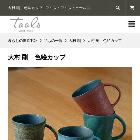

大村 剛 色絵カップ | ワイス・ワイストゥールス

品もの一覧
大村 剛
大村 剛 色絵カップ
大村 剛 色絵カップ