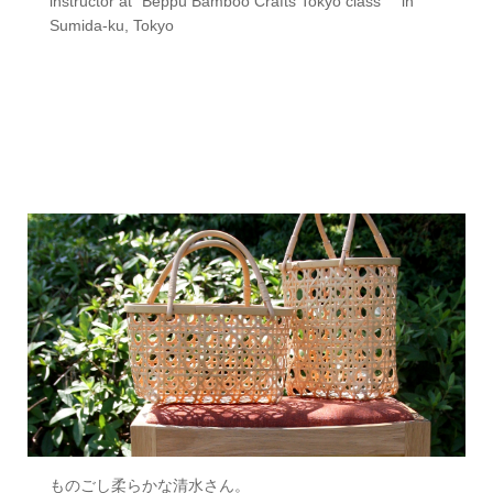
instructor at “Beppu Bamboo Crafts Tokyo class” in
Sumida-ku, Tokyo
ものごし柔らかな清水さん。