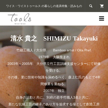

ワイス・ワイストゥールス の暮らしの道具特集・読みもの

清水 貴之 SHIMIZU Takayuki
竹細工職人 / 大分県 Bamboo artist / Oita Pref.
1979年 大阪生まれ
2003年～2005年 大分県立竹工芸訓練支援センターにて研修
を受ける。
その後、更に技術や知識を深めるべく、森上仁氏のもとで4年
間修業を重ねる。
2007年 独立
自身の活動と共に、別府の若手竹職人3名と共に、
新たな伝統工芸の継承のあり方を追求する場として創造工房