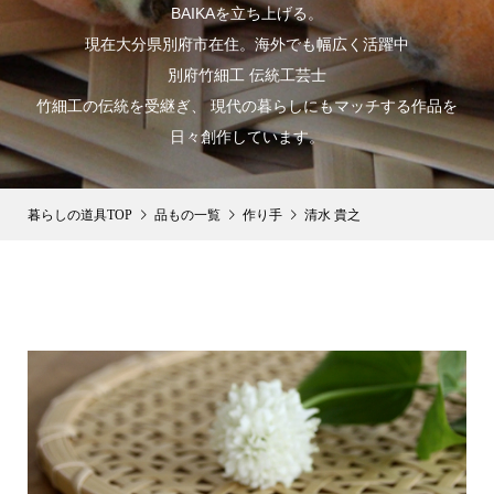
BAIKAを立ち上げる。
現在大分県別府市在住。海外でも幅広く活躍中
別府竹細工 伝統工芸士
竹細工の伝統を受継ぎ、 現代の暮らしにもマッチする作品を
日々創作しています。
品もの一覧
作り手
清水 貴之