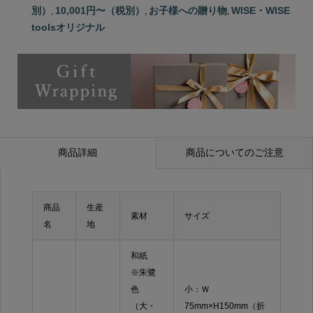
別）
10,001円〜（税別）
お子様への贈り物
WISE・WISE
,
,
,
toolsオリジナル
商品詳細
商品についてのご注意
商品
生産
素材
サイズ
名
地
和紙
※朱鷺
色
小：Ｗ
（大・
75mm×H150mm（折