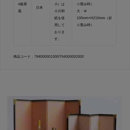
4曲屏
小）は
り畳み時）
日本
風
小川和
大：Ｗ
紙を使
100mm×H210mm（折
用して
り畳み時）
おりま
す。
商品コード：794000001000/794000002000