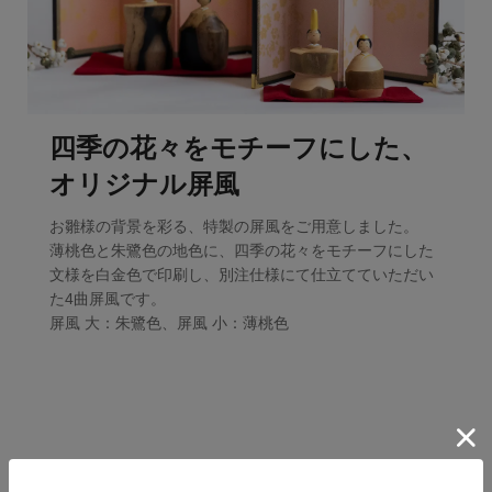
四季の花々をモチーフにした、
オリジナル屏風
お雛様の背景を彩る、特製の屏風をご用意しました。
薄桃色と朱鷺色の地色に、四季の花々をモチーフにした
文様を白金色で印刷し、別注仕様にて仕立てていただい
た4曲屏風です。
屏風 大：朱鷺色、屏風 小：薄桃色