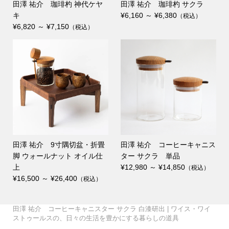
田澤 祐介 珈琲杓 神代ケヤ
田澤 祐介 珈琲杓 サクラ
キ
¥6,160 ～ ¥6,380
（税込）
¥6,820 ～ ¥7,150
（税込）
田澤 祐介 9寸隅切盆・折畳
田澤 祐介 コーヒーキャニス
脚 ウォールナット オイル仕
ター サクラ 単品
上
¥12,980 ～ ¥14,850
（税込）
¥16,500 ～ ¥26,400
（税込）
丸嘉小坂漆器店 たおや
会津木綿×みずとりの下
TATTE by TATTE 4連ネ
GLOCAL STANDARD P
田澤 祐介 コーヒーキ
GLOCAL STANDARD P
WISE・WISE a piece
breezyblue 手捺染の
matsurica かみかざり
会津木綿×SASAWASHI
会津木綿×みずとりの下
TATTE by TATTE グラ
GLOCAL STANDARD P
GLOCAL STANDARD P
GLOCAL STANDARD P
WISE・WISE a piece
WISE・WISE a piece
田澤 祐介 コーヒーキャニスター サクラ 白漆研出 | ワイス・ワイ
UMEBOSIバッグ 米
我戸幹男商店 山中漆
自然茶 那須さんの手炒
廣田硝子 ストロー 20c
自然茶 釜炒り茶 旅び
叩きのステンレスカトラ
高田 晴之 イチョウ盆
のだ窯 泉田 之也 す
か シャンパングラス こ
誠美堂 段飾雛 神泉作
4曲屏風 – WISE・WISE
小倉織 シンプルBAG
駄（柄：はで縞） – WIS
TATTE by TATTE グラ
ックレス S /ネックレス
田澤 祐介 コーヒーキ
髙橋 禎彦 まるコッ
日比野 雄也 ツートー
日比野 雄也 カトラリ
RODUCTS Drip pot c
壹岐 幸二 WAKUTA カ
田澤 祐介 珈琲杓 サ
ャニスター サクラ 白漆
つばめ窯 高橋 協子 ぐ
RODUCTS RATTAN M
UMEBOSIグラス 江戸切
of forest テーブルラン
丸嘉小坂漆器店 月ノ輪
角掛 政志 カトラリー
町田 翔 ケーキサーバ
breezyblue 注染の日
晴雨兼用傘 （折り畳
UMEBOSIポーチ 米
UMEBOSIグラス 江戸切
【受注生産商品】桶栄
廣田硝子 持ち歩きスト
空間鋳造 鉄急須 Moon
自然茶 熊本 在来種の
空間鋳造 鉄急須 Egg
炭谷三郎商店 箸置 5個
WISE・WISE tools フェ
（pebble・monoton
天平窯 岡晋吾 小鉢・
のルームシューズ– WIS
丸嘉小坂漆器店 くつろ
廣田硝子 江戸切子ちろ
駄（柄：ピン縞白） – W
スホルダー MADE IN JA
TATTE by TATTE グラ
青山幸雄 タンブラー鎚
こどものうつわセット
RODUCTS Drip pot c
壹岐 幸二 ペルシアン
田澤 祐介 珈琲杓 サ
田中 信彦 色のうつ
WISE・WISE tools ツー
枯白 KOKU 楕円まな
OTA MOKKO コース
髙橋 亜希子 花器02
RODUCTS TSUBAME
RODUCTS RATTAN M
高田 晴之 鏡餅 おもて
of forest テーブルラン
of forest テーブルラン
大村 剛 色絵マグカッ
桂樹舎 和紙鯉のぼりモ
町田 翔 デザートスプ
町田 翔 カレースプー
breezyblue 手捺染の
角掛政志 カトラリース
ストゥールスの、日々の生活を豊かにする暮らしの道具
織 Lost Rabbits
器 欅 汁椀
自然茶セット
本まねき猫屋 犬張り子
自然茶 ばんばら茶
り釜炒り茶
m
自然茶 釜炒り日常茶
と
リー
尺
大沢 拓也 mirage
富井 貴志 タイル皿
り鉢
がね
工房あお へら
中
tools オリジナル –
S
E・WISE tools オリジ...
スホルダー
M
Paisano 三つ折り財布
ャニスター クリ 単品
プ・雲コップ
柿野茜 未草 菓子皿
柿野茜 節分草
ンカトラリー
ー
olors Silver
ップ
クラ 白漆研出
研出
大家 具子 yasou
清水貴之 みかんかご
いのみ
間鍋 竹士 飯碗 線刻
間鍋 竹士 さんま皿
sonor ZUTA M
ug White
子 vol.1
三瓶 祐治 緊那羅
プ HY-201
プレート
大村 剛 色絵カップ
スタンド 黒釉
誠美堂 兜 神泉作 特小
ー・サーバースプーン
傘 （折り畳み）
み）
織 Lost Rabbits
山中漆器 茶托
子 vol.2
ワインクーラー
自然茶 秋ばん茶
ローセット
金白
かほり 紅茶
清井純一 しぶ花器
金白
セット 吉祥紋様
アウッドトレー
e）
猪口
E・WISE tools オリジ...
ぎビールグラス
り
清井 純一 焼酎グラス
ISE・WISE tools オリ...
PAN
スチェーン
Paisano 靴べら
目
清水貴之 ワインかご
生島明水 マドラー
柿野茜 灯点し頃
柿野茜 蛍袋
どうぶつ
空間鋳造 鉄瓶 Egg 黒
olors MB
プレート
クラ 拭漆
わ カフェオレボウル
ルボックス 真鍮籐巻
板
ター 5枚セット
間鍋 竹士 丼 線刻
角壺03
Copper Mug
ug Black
なし
プ HY-101
プ HY-301
高橋里美 徳利
プ
ビール 爽々
ーン・デザートフォーク
ン・パスタフォーク
晴雨兼用傘
タンド