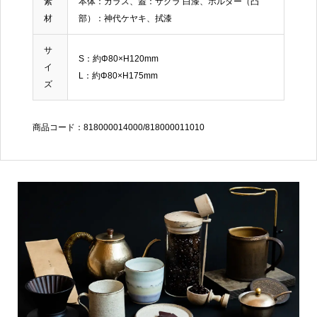
素
本体：ガラス、蓋：サクラ 白漆、ホルダー（凸
材
部）：神代ケヤキ、拭漆
サ
S：約Φ80×H120mm
イ
L：約Φ80×H175mm
ズ
商品コード：818000014000/818000011010