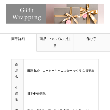
商品詳細
商品についてのご注
作り手
意
商
品
田澤 祐介 コーヒーキャニスター サクラ 白漆研出
名
生
産
日本/神奈川県
地