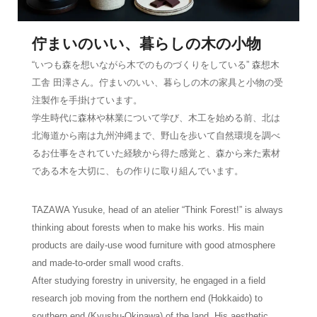
佇まいのいい、暮らしの木の小物
“いつも森を想いながら木でのものづくりをしている” 森想木
工舎 田澤さん。佇まいのいい、暮らしの木の家具と小物の受
注製作を手掛けています。
学生時代に森林や林業について学び、木工を始める前、北は
北海道から南は九州沖縄まで、野山を歩いて自然環境を調べ
るお仕事をされていた経験から得た感覚と、森から来た素材
である木を大切に、もの作りに取り組んでいます。
TAZAWA Yusuke, head of an atelier “Think Forest!” is always
thinking about forests when to make his works. His main
products are daily-use wood furniture with good atmosphere
and made-to-order small wood crafts.
After studying forestry in university, he engaged in a field
research job moving from the northern end (Hokkaido) to
southern end (Kyushu-Okinawa) of the land. His aesthetic