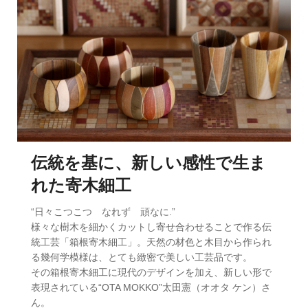
伝統を基に、新しい感性で生ま
れた寄木細工
“日々こつこつ なれず 頑なに.”
様々な樹木を細かくカットし寄せ合わせることで作る伝
統工芸「箱根寄木細工」。天然の材色と木目から作られ
る幾何学模様は、とても緻密で美しい工芸品です。
その箱根寄木細工に現代のデザインを加え、新しい形で
表現されている“OTA MOKKO”太田憲（オオタ ケン）さ
ん。