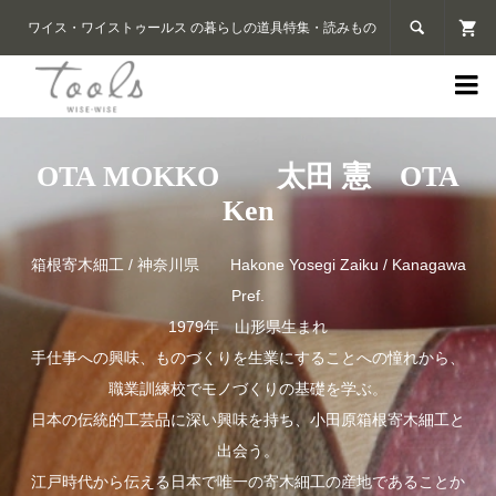

ワイス・ワイストゥールス の暮らしの道具特集・読みもの

OTA MOKKO 太田 憲 OTA
Ken
箱根寄木細工 / 神奈川県 Hakone Yosegi Zaiku / Kanagawa
Pref.
1979年 山形県生まれ
手仕事への興味、ものづくりを生業にすることへの憧れから、
職業訓練校でモノづくりの基礎を学ぶ。
日本の伝統的工芸品に深い興味を持ち、小田原箱根寄木細工と
出会う。
江戸時代から伝える日本で唯一の寄木細工の産地であることか