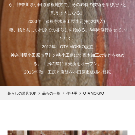
ら、神奈川県小田原箱根地方で、その独特の技術を学びたいと
思うようになる。
2003年 箱根寄木細工製造元(有)木路入社
妻、娘と共に小田原での暮らしを始める。8年間修行させてい
ただく。
2012年 OTA MOKKO設立
神奈川県小田原市早川の狭小工房にて寄木細工の制作を始め
る。 工房の隣に直売所をオープン。
2015年 秋 工房と店舗を小田原市板橋へ移転
品もの一覧
作り手
OTA MOKKO