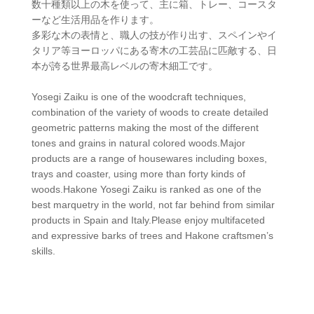
数十種類以上の木を使って、主に箱、トレー、コースタ
ーなど生活用品を作ります。
多彩な木の表情と、職人の技が作り出す、スペインやイ
タリア等ヨーロッパにある寄木の工芸品に匹敵する、日
本が誇る世界最高レベルの寄木細工です。
Yosegi Zaiku is one of the woodcraft techniques,
combination of the variety of woods to create detailed
geometric patterns making the most of the different
tones and grains in natural colored woods.Major
products are a range of housewares including boxes,
trays and coaster, using more than forty kinds of
woods.Hakone Yosegi Zaiku is ranked as one of the
best marquetry in the world, not far behind from similar
products in Spain and Italy.Please enjoy multifaceted
and expressive barks of trees and Hakone craftsmen’s
skills.