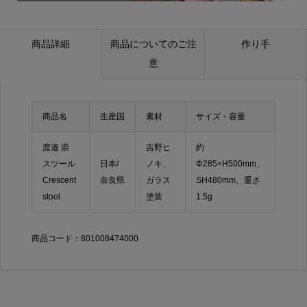
商品詳細
商品についてのご注
作り手
意
商品名
生産国
素材
サイズ・容量
渡邉 崇
吉野ヒ
約
スツール
日本/
ノキ、
Φ285×H500mm、
Crescent
奈良県
ガラス
SH480mm、重さ
stool
塗装
1.5g
商品コード：801008474000