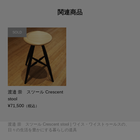
関連商品
SOLD
渡邉 崇 スツール Crescent
stool
¥71,500
（税込）
丸嘉小坂漆器店 たおや
会津木綿×みずとりの下
TATTE by TATTE 4連ネ
GLOCAL STANDARD P
田澤 祐介 コーヒーキ
GLOCAL STANDARD P
WISE・WISE a piece
breezyblue 手捺染の
matsurica かみかざり
会津木綿×SASAWASHI
会津木綿×みずとりの下
TATTE by TATTE グラ
GLOCAL STANDARD P
GLOCAL STANDARD P
GLOCAL STANDARD P
WISE・WISE a piece
WISE・WISE a piece
渡邉 崇 スツール Crescent stool | ワイス・ワイストゥールスの、
UMEBOSIバッグ 米
我戸幹男商店 山中漆
自然茶 那須さんの手炒
廣田硝子 ストロー 20c
自然茶 釜炒り茶 旅び
叩きのステンレスカトラ
高田 晴之 イチョウ盆
のだ窯 泉田 之也 す
か シャンパングラス こ
誠美堂 段飾雛 神泉作
4曲屏風 – WISE・WISE
小倉織 シンプルBAG
駄（柄：はで縞） – WIS
TATTE by TATTE グラ
ックレス S /ネックレス
田澤 祐介 コーヒーキ
髙橋 禎彦 まるコッ
日比野 雄也 ツートー
日比野 雄也 カトラリ
RODUCTS Drip pot c
壹岐 幸二 WAKUTA カ
田澤 祐介 珈琲杓 サ
ャニスター サクラ 白漆
つばめ窯 高橋 協子 ぐ
RODUCTS RATTAN M
UMEBOSIグラス 江戸切
of forest テーブルラン
丸嘉小坂漆器店 月ノ輪
角掛 政志 カトラリー
町田 翔 ケーキサーバ
breezyblue 注染の日
晴雨兼用傘 （折り畳
UMEBOSIポーチ 米
UMEBOSIグラス 江戸切
【受注生産商品】桶栄
廣田硝子 持ち歩きスト
空間鋳造 鉄急須 Moon
自然茶 熊本 在来種の
空間鋳造 鉄急須 Egg
炭谷三郎商店 箸置 5個
WISE・WISE tools フェ
（pebble・monoton
天平窯 岡晋吾 小鉢・
のルームシューズ– WIS
丸嘉小坂漆器店 くつろ
廣田硝子 江戸切子ちろ
駄（柄：ピン縞白） – W
スホルダー MADE IN JA
TATTE by TATTE グラ
青山幸雄 タンブラー鎚
こどものうつわセット
RODUCTS Drip pot c
壹岐 幸二 ペルシアン
田澤 祐介 珈琲杓 サ
田中 信彦 色のうつ
WISE・WISE tools ツー
枯白 KOKU 楕円まな
OTA MOKKO コース
髙橋 亜希子 花器02
RODUCTS TSUBAME
RODUCTS RATTAN M
高田 晴之 鏡餅 おもて
of forest テーブルラン
of forest テーブルラン
大村 剛 色絵マグカッ
桂樹舎 和紙鯉のぼりモ
町田 翔 デザートスプ
町田 翔 カレースプー
breezyblue 手捺染の
角掛政志 カトラリース
日々の生活を豊かにする暮らしの道具
織 Lost Rabbits
器 欅 汁椀
自然茶セット
本まねき猫屋 犬張り子
自然茶 ばんばら茶
り釜炒り茶
m
自然茶 釜炒り日常茶
と
リー
尺
大沢 拓也 mirage
富井 貴志 タイル皿
り鉢
がね
工房あお へら
中
tools オリジナル –
S
E・WISE tools オリジ...
スホルダー
M
Paisano 三つ折り財布
ャニスター クリ 単品
プ・雲コップ
柿野茜 未草 菓子皿
柿野茜 節分草
ンカトラリー
ー
olors Silver
ップ
クラ 白漆研出
研出
大家 具子 yasou
清水貴之 みかんかご
いのみ
間鍋 竹士 飯碗 線刻
間鍋 竹士 さんま皿
sonor ZUTA M
ug White
子 vol.1
三瓶 祐治 緊那羅
プ HY-201
プレート
大村 剛 色絵カップ
スタンド 黒釉
誠美堂 兜 神泉作 特小
ー・サーバースプーン
傘 （折り畳み）
み）
織 Lost Rabbits
山中漆器 茶托
子 vol.2
ワインクーラー
自然茶 秋ばん茶
ローセット
金白
かほり 紅茶
清井純一 しぶ花器
金白
セット 吉祥紋様
アウッドトレー
e）
猪口
E・WISE tools オリジ...
ぎビールグラス
り
清井 純一 焼酎グラス
ISE・WISE tools オリ...
PAN
スチェーン
Paisano 靴べら
目
清水貴之 ワインかご
生島明水 マドラー
柿野茜 灯点し頃
柿野茜 蛍袋
どうぶつ
空間鋳造 鉄瓶 Egg 黒
olors MB
プレート
クラ 拭漆
わ カフェオレボウル
ルボックス 真鍮籐巻
板
ター 5枚セット
間鍋 竹士 丼 線刻
角壺03
Copper Mug
ug Black
なし
プ HY-101
プ HY-301
高橋里美 徳利
プ
ビール 爽々
ーン・デザートフォーク
ン・パスタフォーク
晴雨兼用傘
タンド
¥19,800
¥1,100 ～ ¥6,600
¥1,500
¥3,960
¥1,296 ～ ¥1,728
¥1,620
¥880
¥1,296
¥1,620
¥385 ～ ¥3,630
¥18,150
¥217,800
¥17,600
¥3,300 ～ ¥7,150
¥20,900
¥1,980 ～ ¥2,200
¥313,500
¥9,900 ～ ¥13,750
¥3,300
¥20,900
¥14,300 ～ ¥17,600
¥19,800 ～ ¥26,400
¥30,800
¥12,650 ～ ¥14,630
¥990 ～ ¥10,560
¥30,800
¥17,600
¥4,950
¥4,620 ～ ¥5,830
¥5,060 ～ ¥9,020
¥2,310 ～ ¥3,080
¥10,120 ～ ¥10,340
¥16,500 ～ ¥19,470
¥7,150
¥10,890
¥4,620
¥4,950
¥5,280
¥19,800
¥3,080 ～ ¥3,960
¥9,900
¥0
¥112,200
¥4,950 ～ ¥8,800
¥990 ～ ¥4,290
¥3,960 ～ ¥7,700
¥60,500
¥4,950 ～ ¥5,940
¥19,800
¥18,700
¥8,250
¥605 ～ ¥2,420
¥9,900 ～ ¥11,000
¥77,000
¥1,512
¥5,500
¥21,450
¥1,728
¥8,800 ～ ¥11,000
¥12,210 ～ ¥18,480
¥7,700
¥12,100 ～ ¥14,300
¥4,730 ～ ¥4,950
¥4,400 ～ ¥7,700
¥5,940 ～ ¥6,930
¥220 ～ ¥3,850
¥33,000 ～ ¥38,500
¥3,300 ～ ¥3,850
¥20,900
¥14,300
¥16,500
¥6,050
¥18,700
¥11,220
¥2,420
¥88,000
¥23,100
¥28,600
¥22,000 ～ ¥30,800
¥6,050 ～ ¥11,880
¥3,080 ～ ¥8,800
¥8,800 ～ ¥9,020
¥6,050
¥59,400
¥6,490 ～ ¥7,700
¥11,000
¥8,800
¥35,200 ～ ¥41,800
¥6,820 ～ ¥8,250
¥3,080 ～ ¥3,960
¥66,000
¥114,400
¥127,600
¥5,500
¥5,500
¥15,950
¥2,640
¥3,960
¥18,700
¥3,960 ～ ¥7,700
（税込）
（税込）
（税込）
（税込）
（税込）
（税込）
（税込）
（税込）
（税込）
（税込）
（税込）
（税込）
（税込）
（税込）
（税込）
（税込）
（税込）
（税込）
（税込）
（税込）
（税込）
（税込）
（税込）
（税込）
（税込）
（税込）
（税込）
（税込）
（税込）
（税込）
（税込）
（税込）
（税込）
（税込）
（税込）
（税込）
（税込）
（税込）
（税込）
（税込）
（税込）
（税込）
（税込）
（税込）
（税込）
（税込）
（税込）
（税込）
（税込）
（税込）
（税込）
（税込）
（税込）
（税込）
（税込）
（税込）
（税込）
（税込）
（税込）
（税込）
（税込）
（税込）
（税込）
（税込）
（税込）
（税込）
（税込）
（税込）
（税込）
（税込）
（税込）
（税込）
（税込）
（税込）
（税込）
（税込）
（税込）
（税込）
（税込）
（税込）
（税込）
（税込）
（税込）
（税込）
（税込）
（税込）
（税込）
（税込）
（税込）
（税込）
（税込）
（税込）
（税込）
（税込）
（税込）
（税込）
（税込）
（税込）
（税込）
（税込）