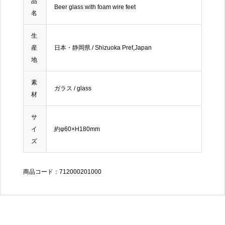
品
Beer glass with foam wire feet
名
生
産
日本・静岡県 / Shizuoka Pref,Japan
地
素
ガラス / glass
材
サ
イ
約φ60×H180mm
ズ
商品コード：712000201000