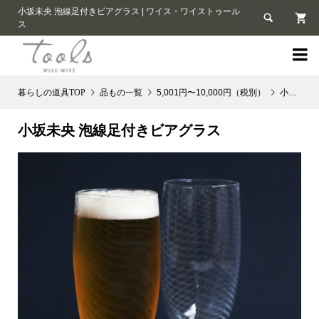
小坂未央 泡線足付きビアグラス | ワイス・ワイストゥール

ス

品もの一覧
5,001円〜10,000円（税別）
小坂未央 泡線足付きビアグラス
小坂未央 泡線足付きビアグラス