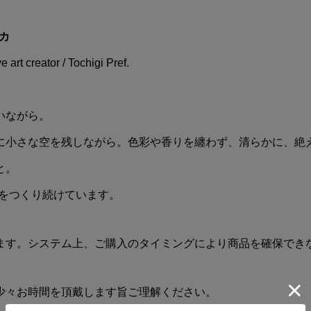
ヤカ
creator / Tochigi Pref.
いながら。
に小さな空を残しながら。色彩や香りを纏わず、清らかに、絶え
と。
品をつくり続けています。
ます。システム上、ご購入のタイミングにより商品を確保でき
少々お時間を頂戴します旨ご理解ください。