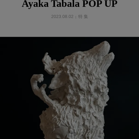
Ayaka Tabala POP UP
2023.08.02
特 集