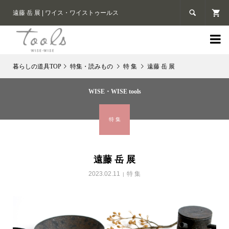

遠藤 岳 展 | ワイス・ワイストゥールス

特集・読みもの
特 集
遠藤 岳 展
WISE・WISE tools
特 集
遠藤 岳 展
2023.02.11
特 集