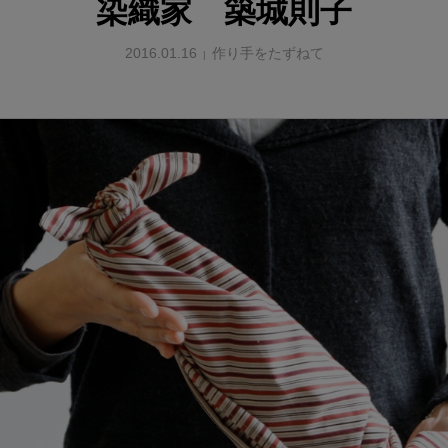
染織家 築城則子
2016.01.16
作り手をたずねて