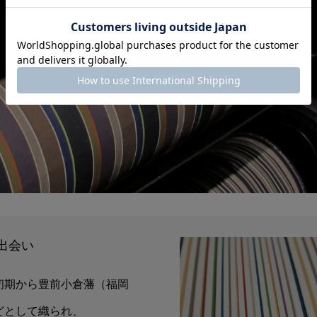
出会い
初期から豊前小倉藩（福岡
どとして織られ、