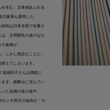
ムを生む、立体感あふれる
徳川家康も愛用した、
木綿布は日本全国で珍重さ
には、文明開化の波のなか
の小倉織が、
た。しかし残念なことに、
途絶えてしまいます。
 築城則子さんは偶然に
います。能舞台に充ちてい
入った染織の道の途中、
0センチ四方の端布が「小