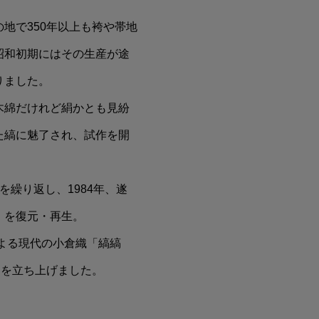
地で350年以上も袴や帯地
昭和初期にはその生産が途
りました。
木綿だけれど絹かとも見紛
た縞に魅了され、試作を開
を繰り返し、1984年、遂
」を復元・再生。
による現代の小倉織「縞縞
ンドを立ち上げました。