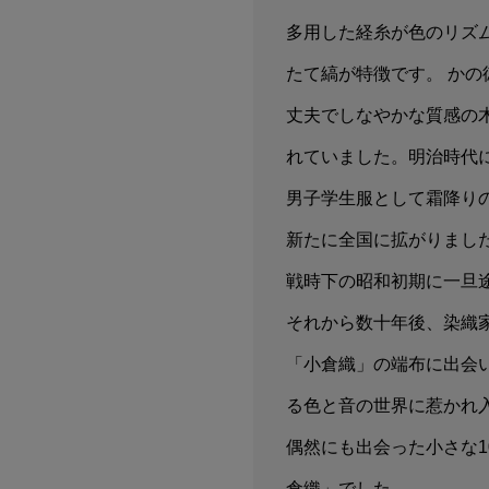
多用した経糸が色のリズ
たて縞が特徴です。 かの
丈夫でしなやかな質感の
れていました。明治時代
男子学生服として霜降り
新たに全国に拡がりまし
戦時下の昭和初期に一旦
それから数十年後、染織家
「小倉織」の端布に出会
る色と音の世界に惹かれ
偶然にも出会った小さな1
倉織」でした。