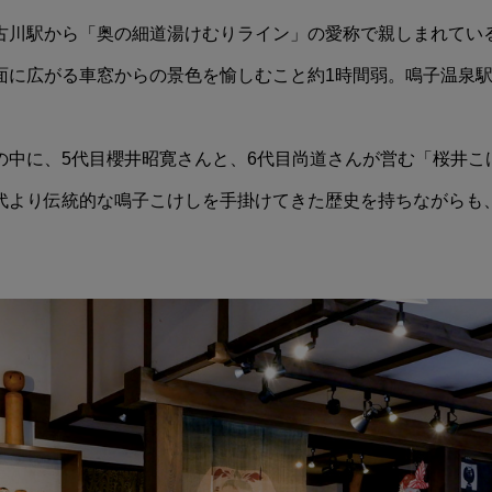
古川駅から「奥の細道湯けむりライン」の愛称で親しまれてい
面に広がる車窓からの景色を愉しむこと約1時間弱。鳴子温泉
の中に、5代目櫻井昭寛さんと、6代目尚道さんが営む「桜井こ
代より伝統的な鳴子こけしを手掛けてきた歴史を持ちながらも