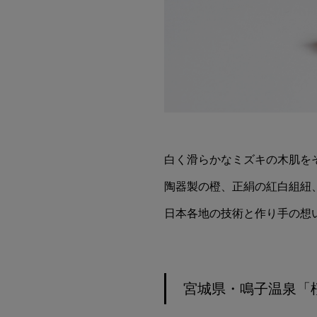
白く滑らかなミズキの木肌を
陶器製の橙、正絹の紅白組紐、会
日本各地の技術と作り手の想
宮城県・鳴子温泉「