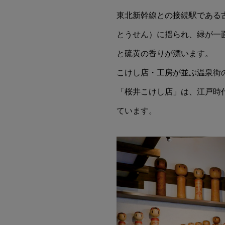
東北新幹線との接続駅である
とうせん）に揺られ、緑が一
と硫黄の香りが漂います。
こけし店・工房が並ぶ温泉街
「桜井こけし店」は、江戸時
ています。