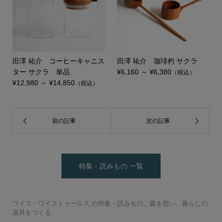
田澤 祐介 コーヒーキャニス
田澤 祐介 珈琲杓 サクラ
ター サクラ 単品
¥6,160 ～ ¥6,380
（税込）
¥12,980 ～ ¥14,850
（税込）
特集・読みもの 一覧
丸嘉小坂漆器店 たおや
会津木綿×みずとりの下
TATTE by TATTE 4連ネ
GLOCAL STANDARD P
田澤 祐介 コーヒーキ
GLOCAL STANDARD P
WISE・WISE a piece
breezyblue 手捺染の
matsurica かみかざり
会津木綿×SASAWASHI
会津木綿×みずとりの下
TATTE by TATTE グラ
GLOCAL STANDARD P
GLOCAL STANDARD P
GLOCAL STANDARD P
WISE・WISE a piece
WISE・WISE a piece
ワイス・ワイストゥールス の特集・読みもの。森を想い、暮らしの
UMEBOSIバッグ 米
我戸幹男商店 山中漆
自然茶 那須さんの手炒
廣田硝子 ストロー 20c
自然茶 釜炒り茶 旅び
叩きのステンレスカトラ
高田 晴之 イチョウ盆
のだ窯 泉田 之也 す
か シャンパングラス こ
誠美堂 段飾雛 神泉作
4曲屏風 – WISE・WISE
小倉織 シンプルBAG
駄（柄：はで縞） – WIS
TATTE by TATTE グラ
ックレス S /ネックレス
田澤 祐介 コーヒーキ
髙橋 禎彦 まるコッ
日比野 雄也 ツートー
日比野 雄也 カトラリ
RODUCTS Drip pot c
壹岐 幸二 WAKUTA カ
田澤 祐介 珈琲杓 サ
ャニスター サクラ 白漆
つばめ窯 高橋 協子 ぐ
RODUCTS RATTAN M
UMEBOSIグラス 江戸切
of forest テーブルラン
丸嘉小坂漆器店 月ノ輪
角掛 政志 カトラリー
町田 翔 ケーキサーバ
breezyblue 注染の日
晴雨兼用傘 （折り畳
UMEBOSIポーチ 米
UMEBOSIグラス 江戸切
【受注生産商品】桶栄
廣田硝子 持ち歩きスト
空間鋳造 鉄急須 Moon
自然茶 熊本 在来種の
空間鋳造 鉄急須 Egg
炭谷三郎商店 箸置 5個
WISE・WISE tools フェ
（pebble・monoton
天平窯 岡晋吾 小鉢・
のルームシューズ– WIS
丸嘉小坂漆器店 くつろ
廣田硝子 江戸切子ちろ
駄（柄：ピン縞白） – W
スホルダー MADE IN JA
TATTE by TATTE グラ
青山幸雄 タンブラー鎚
こどものうつわセット
RODUCTS Drip pot c
壹岐 幸二 ペルシアン
田澤 祐介 珈琲杓 サ
田中 信彦 色のうつ
WISE・WISE tools ツー
枯白 KOKU 楕円まな
OTA MOKKO コース
髙橋 亜希子 花器02
RODUCTS TSUBAME
RODUCTS RATTAN M
高田 晴之 鏡餅 おもて
of forest テーブルラン
of forest テーブルラン
大村 剛 色絵マグカッ
桂樹舎 和紙鯉のぼりモ
町田 翔 デザートスプ
町田 翔 カレースプー
breezyblue 手捺染の
角掛政志 カトラリース
道具をつくる
織 Lost Rabbits
器 欅 汁椀
自然茶セット
本まねき猫屋 犬張り子
自然茶 ばんばら茶
り釜炒り茶
m
自然茶 釜炒り日常茶
と
リー
尺
大沢 拓也 mirage
富井 貴志 タイル皿
り鉢
がね
工房あお へら
中
tools オリジナル –
S
E・WISE tools オリジ...
スホルダー
M
Paisano 三つ折り財布
ャニスター クリ 単品
プ・雲コップ
柿野茜 未草 菓子皿
柿野茜 節分草
ンカトラリー
ー
olors Silver
ップ
クラ 白漆研出
研出
大家 具子 yasou
清水貴之 みかんかご
いのみ
間鍋 竹士 飯碗 線刻
間鍋 竹士 さんま皿
sonor ZUTA M
ug White
子 vol.1
三瓶 祐治 緊那羅
プ HY-201
プレート
大村 剛 色絵カップ
スタンド 黒釉
誠美堂 兜 神泉作 特小
ー・サーバースプーン
傘 （折り畳み）
み）
織 Lost Rabbits
山中漆器 茶托
子 vol.2
ワインクーラー
自然茶 秋ばん茶
ローセット
金白
かほり 紅茶
清井純一 しぶ花器
金白
セット 吉祥紋様
アウッドトレー
e）
猪口
E・WISE tools オリジ...
ぎビールグラス
り
清井 純一 焼酎グラス
ISE・WISE tools オリ...
PAN
スチェーン
Paisano 靴べら
目
清水貴之 ワインかご
生島明水 マドラー
柿野茜 灯点し頃
柿野茜 蛍袋
どうぶつ
空間鋳造 鉄瓶 Egg 黒
olors MB
プレート
クラ 拭漆
わ カフェオレボウル
ルボックス 真鍮籐巻
板
ター 5枚セット
間鍋 竹士 丼 線刻
角壺03
Copper Mug
ug Black
なし
プ HY-101
プ HY-301
高橋里美 徳利
プ
ビール 爽々
ーン・デザートフォーク
ン・パスタフォーク
晴雨兼用傘
タンド