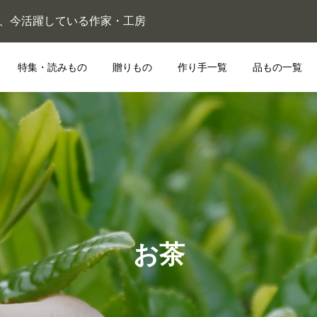
ている、今活躍している作家・工房
特集・読みもの
贈りもの
作り手一覧
品もの一覧
お茶