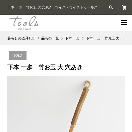

下本 一歩 竹お玉 大 穴あき | ワイス・ワイストゥールス

品もの一覧
下本 一歩
下本 一歩 竹お玉 大 穴あき
SOLD
下本 一歩 竹お玉 大 穴あき