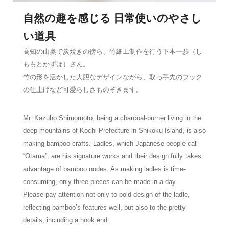
自然の趣を感じる 日常使いのやさし
い道具
高知の山奥で炭焼きの傍ら、竹細工制作を行う下本一歩（し
ももとかずほ）さん。
竹の形を活かした大胆なデザインながら、取っ手先のフック
の仕上げなど可愛らしさものぞきます。
Mr. Kazuho Shimomoto, being a charcoal-burner living in the
deep mountains of Kochi Prefecture in Shikoku Island, is also
making bamboo crafts. Ladles, which Japanese people call
“Otama”, are his signature works and their design fully takes
advantage of bamboo nodes. As making ladles is time-
consuming, only three pieces can be made in a day.
Please pay attention not only to bold design of the ladle,
reflecting bamboo’s features well, but also to the pretty
details, including a hook end.