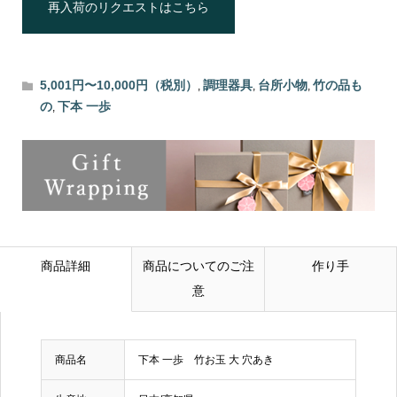
再入荷のリクエストはこちら
5,001円〜10,000円（税別）
調理器具
台所小物
竹の品も
,
,
,
の
下本 一歩
,
商品詳細
商品についてのご注
作り手
意
商品名
下本 一歩 竹お玉 大 穴あき