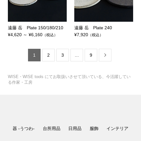
遠藤 岳 Plate 150/180/210
遠藤 岳 Plate 240
¥4,620 ～ ¥6,160
¥7,920
（税込）
（税込）
1
2
3
…
9

WISE・WISE tools にてお取扱いさせて頂いている、今活躍してい
る作家・工房
器 -うつわ-
台所用品
日用品
服飾
インテリア