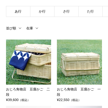
あ行
か行
さ行
た行
並び順
在庫
おじろ角物店 豆腐かご 二
おじろ角物店 豆腐かご 一
段
段
¥39,600
¥22,550
（税込）
（税込）