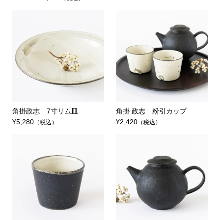
角掛政志 7寸リム皿
角掛 政志 粉引カップ
¥5,280
¥2,420
（税込）
（税込）