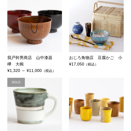
我戸幹男商店 山中漆器
おじろ角物店 豆腐かご 小
欅 大椀
¥17,050
（税込）
¥1,320 ～ ¥11,000
（税込）
SOLD