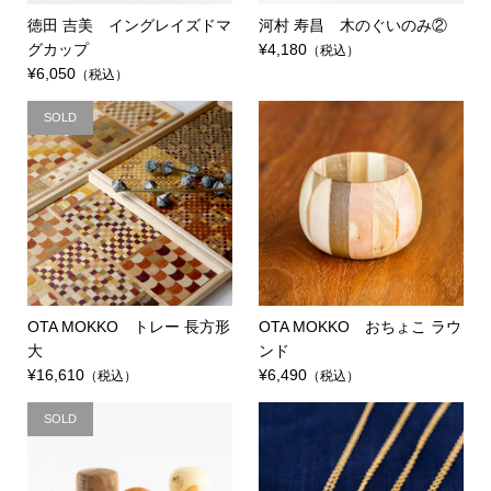
徳田 吉美 イングレイズドマ
河村 寿昌 木のぐいのみ②
グカップ
¥4,180
（税込）
¥6,050
（税込）
SOLD
OTA MOKKO トレー 長方形
OTA MOKKO おちょこ ラウ
大
ンド
¥16,610
¥6,490
（税込）
（税込）
SOLD